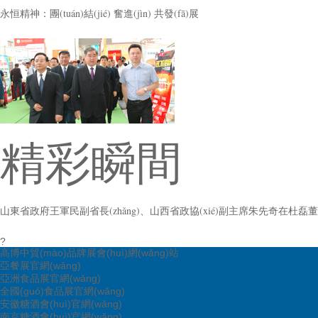
永恒精神：團(tuán)結(jié) 奮進(jìn) 共發(fā)展
精彩瞬間
山東省政府王軍民副省長(zhǎng)、山西省政協(xié)副主席朱先奇在杜磊董事
?
高博中貿(mào)品牌展會(huì)網(wǎng)站
亞餐展官網(wǎng)
亞洲食品展官網(wǎng)
全國(guó)食品展官網(wǎng)
安徽糖酒會(huì)官網(wǎng)
南京糖酒會(huì)官網(wǎng)