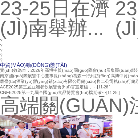
23-25日在濟
2
(JÌ)南舉辦...
(J
?
?
?
?
?
中貿(MÀO)動(DÒNG)態(TÀI)
實(shí)效為本，2026年高博中貿(mào)國(guó)際會(huì)展集團(tuán)部分
南京國(guó)際展覽中心董事長(zhǎng)葛森一行到訪(fǎng)高博中貿(mào)國(
叢臺(tái)酒業(yè)營(yíng)銷(xiāo)有限公司銷(xiāo)售二公司執(zhí)行總經
ACE2025第三屆亞洲餐飲展覽會(huì)官宣定檔，···
[11-28 ]
CNFE2025第十九屆全國(guó)食品博覽會(huì)檔期確···
[11-28 ]
高端關(GUĀN