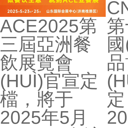
C
ACE2025第
第
三屆亞洲餐
國
飲展覽會
品
(HUÌ)官宣定
(
檔，將于
定
2025年5月
2