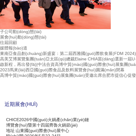
子公司動(dòng)態(tài)
展會(huì)動(dòng)態(tài)
往屆回顧
媒體報(bào)道
東南亞食品創(chuàng)新盛宴：第二屆西雅國(guó)際飲食展(FDM 2024)·
高美艾博展覽集團(tuán)亞太區(qū)總裁Elaine CHIA當(dāng)選新一屆U·
啟新程，再出發(fā)|中法合資高博中貿(mào)國(guó)際會(huì)展集團(tuán
2023馬來(lái)西亞國(guó)際食品及飲料展覽會(huì)圓滿(mǎn)閉幕
高博中貿(mào)國(guó)際會(huì)展集團(tuán)受邀出席合肥市提信心促發(fā)展
近期展會(HUÌ)
CHICE2026中國(guó)火鍋產(chǎn)業(yè)鏈
博覽會(huì)暨第十四屆齊魯火鍋節(jié)
地址:山東國(guó)際會(huì)展中心