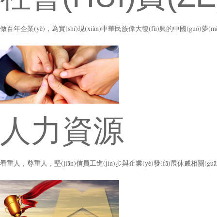
做百年企業(yè)，為實(shí)現(xiàn)中華民族偉大復(fù)興的中國(guó)夢(
人力資源
看重人，尊重人，堅(jiān)信員工進(jìn)步與企業(yè)發(fā)展休戚相關(gu