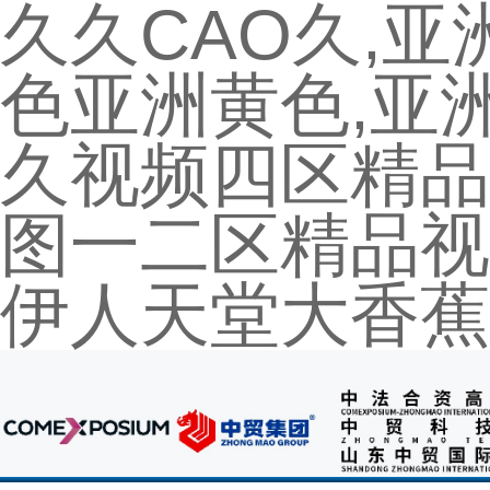
久久CAO久,
色亚洲黄色,亚
久视频四区精品
图一二区精品视
伊人天堂大香蕉