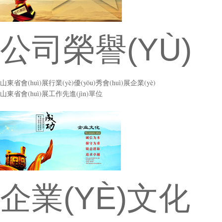
公司榮譽(YÙ)
山東省會(huì)展行業(yè)優(yōu)秀會(huì)展企業(yè)
山東省會(huì)展工作先進(jìn)單位
企業(YÈ)文化