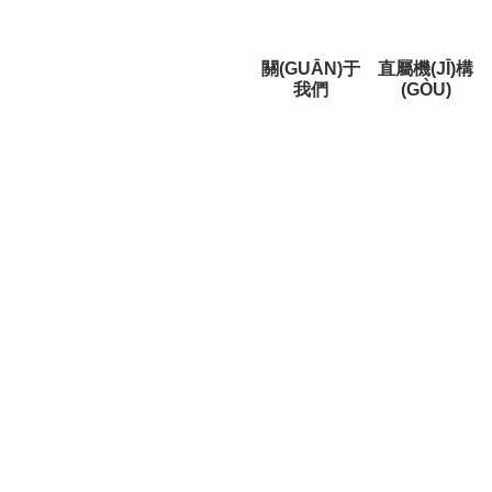
關(GUĀN)于
直屬機(JĪ)構
我們
(GÒU)