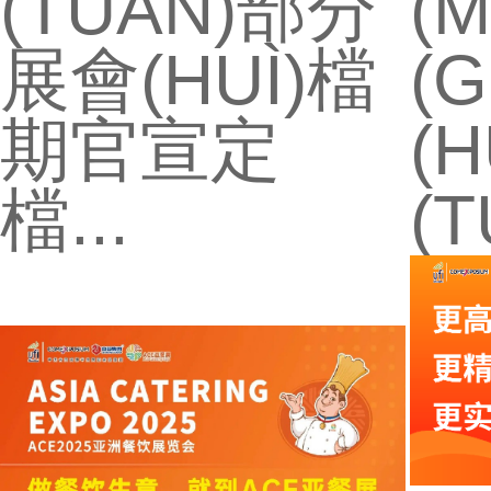
(TUÁN)部分
(
展會(HUÌ)檔
(
期官宣定
(
檔...
(T