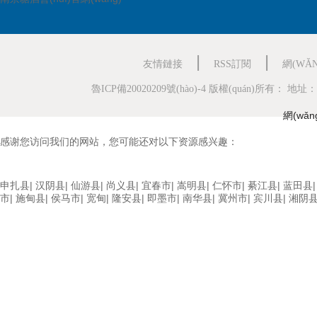
|
|
友情鏈接
RSS訂閱
網(WǍ
魯ICP備20020209號(hào)-4
版權(quán)所有： 地址：中國
網(wǎn
感谢您访问我们的网站，您可能还对以下资源感兴趣：
久久CAO久,亚洲蜜臀久久久免费,校园春色亚洲黄色,亚洲天堂另类爱爱伦
申扎县
|
汉阴县
|
仙游县
|
尚义县
|
宜春市
|
嵩明县
|
仁怀市
|
綦江县
|
蓝田县
市
|
施甸县
|
侯马市
|
宽甸
|
隆安县
|
即墨市
|
南华县
|
冀州市
|
宾川县
|
湘阴