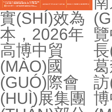
南
實(SHÍ)效為
(
本，2026年
覽
高博中貿
長
(MÀO)國
葛
(GUÓ)際會
訪
(HUÌ)展集團
博